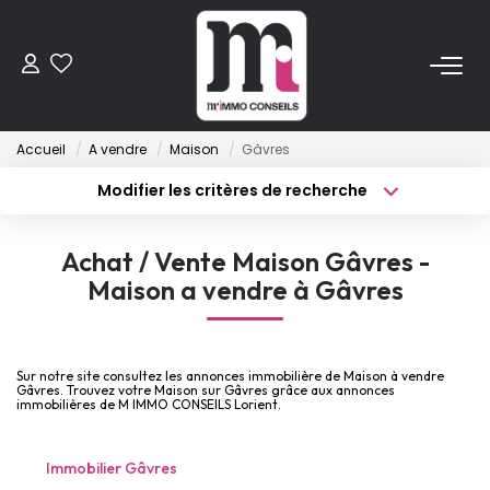
ACHETER
Accueil
A vendre
Maison
Gâvres
Anciens
Modifier les critères de recherche
Programmes Neufs
Type de transaction
Localisation
Acheter
Localisation
Achat / Vente Maison Gâvres -
Type de bien
VENDRE
Sélectionnez...
Surface min
Maison a vendre à Gâvres
Budget max
Plus de critères
LOUER
Sur notre site consultez les annonces immobilière de Maison à vendre
Créer une alerte
Gâvres. Trouvez votre Maison sur Gâvres grâce aux annonces
ESTIMER
immobilières de M IMMO CONSEILS Lorient.
Immobilier Gâvres
FAIRE GÉRER