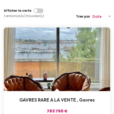
NOTRE AGENCE
Afficher la carte
1 annonce(s) trouvée(s)
Trier par
Qui Sommes-Nous
Notre Équipe
Nous Rejoindre
Nos Actualités
CONTACT
GAVRES RARE A LA VENTE
,
Gavres
783 750 €