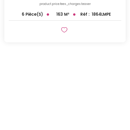
product.price.fees_charges.teaser
163
M²
Réf :
1864LMPE
6
Pièce(s)