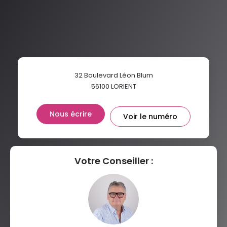
AGE MOYEN
REVENU MENSUEL PAR MÉNAGE
TAUX DE PROPRIÉTAIRES
TAUX D'HABITATION
TAXE FONCIÈRE
PART DES MÉNAGES SANS
32 Boulevard Léon Blum
VOITURE
56100
LORIENT
DISTANCE DE L'AÉROPORT :
SUPERFICIE :
Nous écrire
Voir le numéro
RÉSULTATS DES LYCÉES
ECOLES ET CRÈCHES
RESTAURANTS ET CAFÉS
COMMERCES
Votre Conseiller :
MÉDECINS