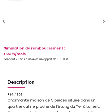
NOTRE AGENCE
Qui Sommes-Nous
Notre Équipe
Nous Rejoindre
Nos Actualités
Simulation de remboursement :
1 551 €/mois
pendant 20 ans à 3% avec un apport de 31 080 €
CONTACT
Description
Réf : 1908
Charmante maison de 5 pièces située dans un
quartier calme proche de l'étang du Ter à Lorient.