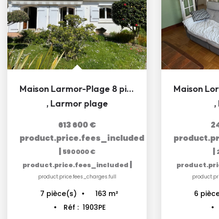
Maison Larmor-Plage 8 pièce(s) 165 m2 habitables
,
Larmor plage
,
613 600 €
2
product.price.fees_included
product.p
|
|
590 000 €
|
product.price.fees_included
product.pr
product.price.fees_charges.full
product.pr
163
m²
7
pièce(s)
6
pièc
Réf :
1903PE