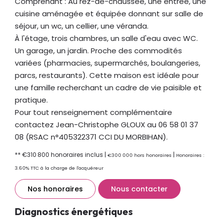
Comprenant : Au rez-de-chaussée, une entrée, une
cuisine aménagée et équipée donnant sur salle de
séjour, un wc, un cellier, une véranda.
À l'étage, trois chambres, un salle d'eau avec WC.
Un garage, un jardin. Proche des commodités
variées (pharmacies, supermarchés, boulangeries,
parcs, restaurants). Cette maison est idéale pour
une famille recherchant un cadre de vie paisible et
pratique.
Pour tout renseignement complémentaire
contactez Jean-Christophe GLOUX au 06 58 01 37
08 (RSAC n°405322371 CCI DU MORBIHAN).
** €310 800
honoraires inclus
|
|
€300 000
hors honoraires
Honoraires :
3.60% TTC à la charge de l'acquéreur
Nos honoraires
Nous contacter
Diagnostics énergétiques