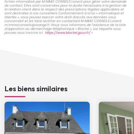
fichier informatisé par M IMMO CONSEILS Lorient pour gérer votre demande
de contact. Elles sont conservées pour la durée nécessaire à la gestion de
la relation client dans le respect des prescriptions légales applicables et
sont destinées à nos conseillers Conformément à la loi « informatique et
libertés », vous pouvez exercer votre droit d'accès aux données vous
concernant et les faire rectifier en contactant M IMMO CONSEILS Lorient
m.immoconseils@orange.fr. Nous vous informons de l'existence de la liste
d'opposition au démarchage téléphonique « Bloctel », sur laquelle vous
pouvez vous inscrire ici :
https://www.bloctel.gouv.fr/
»
Les biens similaires