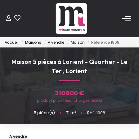
ACHETER
Accueil
Maisons
A vendre
Maison
Référence 1908
Anciens
Programmes Neufs
Maison 5 pièces à Lorient - Quartier - Le
Ter
,
Lorient
VENDRE
310 800 €
LOUER
product.price.fees_charges.teaser
5
pièce(s)
•
71
m²
•
Réf : 1908
ESTIMER
FAIRE GÉRER
A vendre