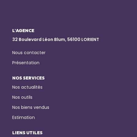
NOTRE AGENCE
Qui Sommes-Nous
L'AGENCE
Notre Équipe
32 Boulevard Léon Blum, 56100 LORIENT
Nous Rejoindre
Nous contacter
Nos Actualités
Présentation
NOS SERVICES
CONTACT
Nos actualités
Nos outils
Nos biens vendus
Estimation
LIENS UTILES