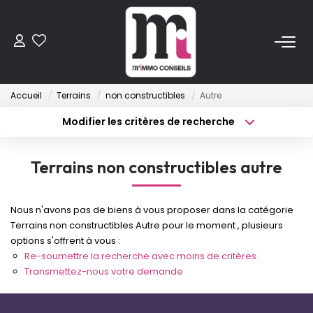
ACHETER
Accueil
Terrains
non constructibles
Autre
Anciens
Modifier les critères de recherche
Programmes Neufs
Type de transaction
Localisation
Acheter
Localisation
Terrains non constructibles autre
Type de bien
VENDRE
Sélectionnez...
Surface min
Nous n'avons pas de biens à vous proposer dans la catégorie
Budget max
Plus de critères
LOUER
Terrains non constructibles Autre pour le moment , plusieurs
options s'offrent à vous :
Créer une alerte
Re-soumettre la recherche avec moins de critères.
ESTIMER
Transmettez-nous votre demande
FAIRE GÉRER