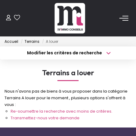
ACHETER
Accueil
Terrains
A louer
Anciens
Modifier les critères de recherche
Programmes Neufs
Type de transaction
Localisation
Acheter
Localisation
Terrains a louer
Type de bien
VENDRE
Sélectionnez...
Surface min
Nous n'avons pas de biens à vous proposer dans la catégorie
Budget max
Plus de critères
LOUER
Terrains A louer pour le moment , plusieurs options s'offrent à
vous :
Créer une alerte
Re-soumettre la recherche avec moins de critères.
ESTIMER
Transmettez-nous votre demande
FAIRE GÉRER