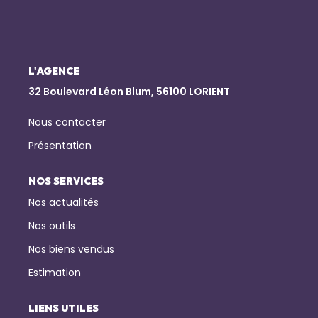
NOTRE AGENCE
Qui Sommes-Nous
L'AGENCE
Notre Équipe
32 Boulevard Léon Blum, 56100 LORIENT
Nous Rejoindre
Nous contacter
Nos Actualités
Présentation
NOS SERVICES
CONTACT
Nos actualités
Nos outils
Nos biens vendus
Estimation
LIENS UTILES