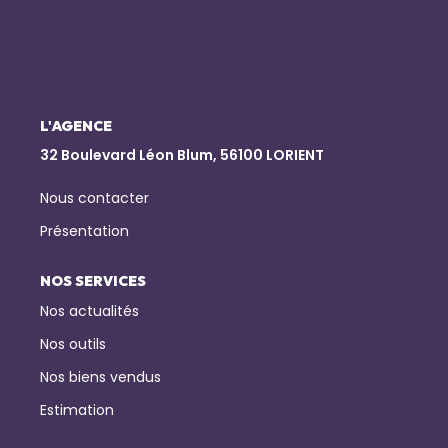
NOTRE AGENCE
Qui Sommes-Nous
Notre Équipe
L'AGENCE
32 Boulevard Léon Blum, 56100 LORIENT
Nous Rejoindre
Nos Actualités
Nous contacter
Présentation
CONTACT
NOS SERVICES
Nos actualités
Nos outils
Nos biens vendus
Estimation