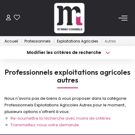
ACHETER
Accueil
Professionnels
Exploitations Agricoles
Autres
Anciens
Modifier les critères de recherche
Programmes Neufs
Type de transaction
Localisation
Acheter
Localisation
Professionnels exploitations agricoles
Type de bien
VENDRE
Sélectionnez...
Surface min
autres
Budget max
Plus de critères
LOUER
Nous n'avons pas de biens à vous proposer dans la catégorie
Professionnels Exploitations Agricoles Autres pour le moment ,
Créer une alerte
ESTIMER
plusieurs options s'offrent à vous :
Re-soumettre la recherche avec moins de critères.
Transmettez-nous votre demande
FAIRE GÉRER