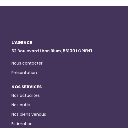
NOTRE AGENCE
Qui Sommes-Nous
Notre Équipe
L'AGENCE
Nous Rejoindre
32 Boulevard Léon Blum, 56100 LORIENT
Nos Actualités
Nous contacter
Présentation
CONTACT
NOS SERVICES
Nos actualités
Nos outils
Nos biens vendus
Estimation