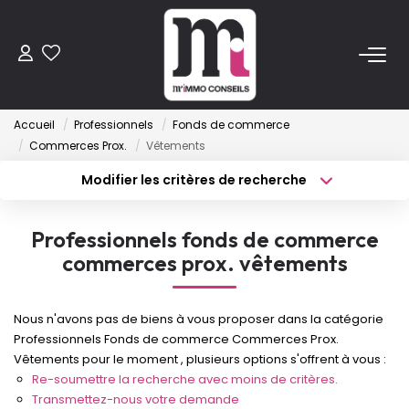
ACHETER
Accueil
Professionnels
Fonds de commerce
Anciens
Commerces Prox.
Vêtements
Programmes Neufs
Modifier les critères de recherche
Type de transaction
Localisation
Acheter
Localisation
VENDRE
Professionnels fonds de commerce
Type de bien
Sélectionnez...
Surface min
commerces prox. vêtements
LOUER
Budget max
Plus de critères
Nous n'avons pas de biens à vous proposer dans la catégorie
ESTIMER
Professionnels Fonds de commerce Commerces Prox.
Créer une alerte
Vêtements pour le moment , plusieurs options s'offrent à vous :
Re-soumettre la recherche avec moins de critères.
FAIRE GÉRER
Transmettez-nous votre demande