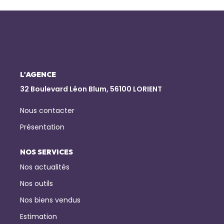
NOTRE AGENCE
Qui Sommes-Nous
Notre Équipe
L'AGENCE
Nous Rejoindre
32 Boulevard Léon Blum, 56100 LORIENT
Nos Actualités
Nous contacter
Présentation
CONTACT
NOS SERVICES
Nos actualités
Nos outils
Nos biens vendus
Estimation