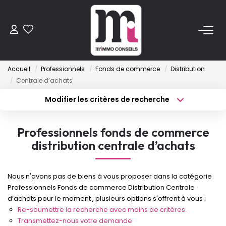
ACHETER
Accueil
Professionnels
Fonds de commerce
Distribution
Anciens
Centrale d’achats
Programmes Neufs
Modifier les critères de recherche
Type de transaction
Localisation
Acheter
Localisation
VENDRE
Professionnels fonds de commerce
Type de bien
Sélectionnez...
Surface min
distribution centrale d’achats
LOUER
Budget max
Plus de critères
Nous n'avons pas de biens à vous proposer dans la catégorie
ESTIMER
Professionnels Fonds de commerce Distribution Centrale
Créer une alerte
d’achats pour le moment , plusieurs options s'offrent à vous :
Re-soumettre la recherche avec moins de critères.
FAIRE GÉRER
Transmettez-nous votre demande