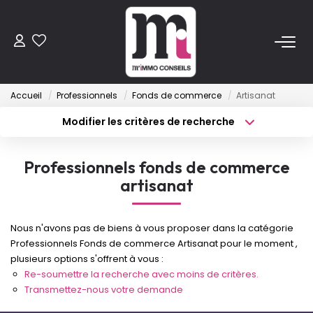
ACHETER
Accueil
Professionnels
Fonds de commerce
Artisanat
Anciens
Modifier les critères de recherche
Programmes Neufs
Type de transaction
Localisation
Acheter
Localisation
Professionnels fonds de commerce
Type de bien
VENDRE
Sélectionnez...
Surface min
artisanat
Budget max
Plus de critères
LOUER
Nous n'avons pas de biens à vous proposer dans la catégorie
Professionnels Fonds de commerce Artisanat pour le moment ,
Créer une alerte
ESTIMER
plusieurs options s'offrent à vous :
Re-soumettre la recherche avec moins de critères.
Transmettez-nous votre demande
FAIRE GÉRER