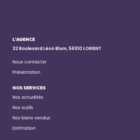
NOTRE AGENCE
Qui Sommes-Nous
Notre Équipe
L'AGENCE
32 Boulevard Léon Blum, 56100 LORIENT
Nous Rejoindre
Nos Actualités
Nous contacter
Présentation
CONTACT
NOS SERVICES
Nos actualités
Nos outils
Nos biens vendus
Estimation