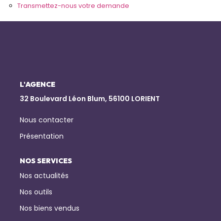
Transmettez-nous votre demande
NOTRE AGENCE
Qui Sommes-Nous
Notre Équipe
Nous Rejoindre
L'AGENCE
Nos Actualités
32 Boulevard Léon Blum, 56100 LORIENT
Nous contacter
CONTACT
Présentation
NOS SERVICES
Nos actualités
Nos outils
Nos biens vendus