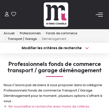
ACHETER
Accueil
Professionnels
Fonds de commerce
Anciens
Transport / Garage
Déménagement
Programmes Neufs
Modifier les critères de recherche
Type de transaction
Localisation
Acheter
Localisation
VENDRE
Professionnels fonds de commerce
Type de bien
Sélectionnez...
Surface min
transport / garage déménagement
LOUER
Budget max
Plus de critères
Nous n'avons pas de biens à vous proposer dans la catégorie
ESTIMER
Professionnels Fonds de commerce Transport / Garage
Créer une alerte
Déménagement pour le moment , plusieurs options s'offrent à
vous :
FAIRE GÉRER
Re-soumettre la recherche avec moins de critères.