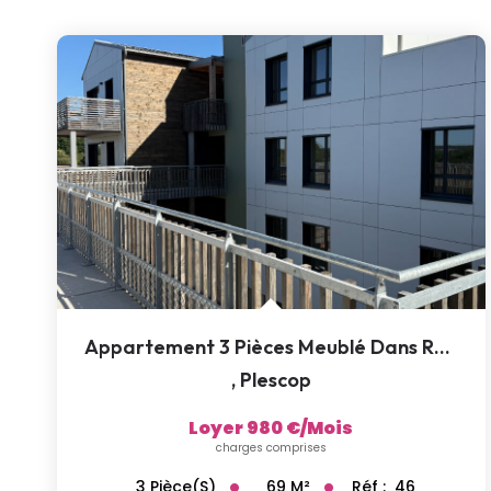
Appartement 3 Pièces Meublé Dans Résidence Neuve
,
Plescop
Loyer 980 €/mois
charges comprises
69
M²
Réf :
46
3
Pièce(s)