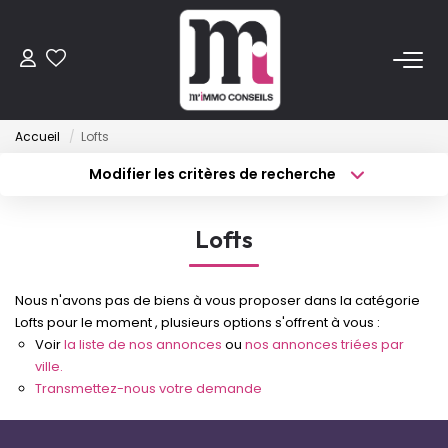
ACHETER
Accueil
Lofts
Anciens
Modifier les critères de recherche
Programmes Neufs
Type de transaction
Localisation
Acheter
Localisation
Lofts
Type de bien
VENDRE
Sélectionnez...
Surface min
Nous n'avons pas de biens à vous proposer dans la catégorie
Budget max
Plus de critères
LOUER
Lofts pour le moment , plusieurs options s'offrent à vous :
Voir
la liste de nos annonces
ou
nos annonces triées par
Créer une alerte
ville.
ESTIMER
Transmettez-nous votre demande
FAIRE GÉRER