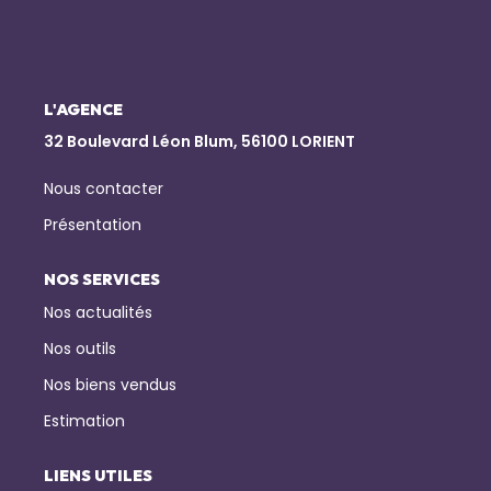
NOTRE AGENCE
Qui Sommes-Nous
L'AGENCE
Notre Équipe
32 Boulevard Léon Blum, 56100 LORIENT
Nous Rejoindre
Nous contacter
Nos Actualités
Présentation
NOS SERVICES
CONTACT
Nos actualités
Nos outils
Nos biens vendus
Estimation
LIENS UTILES