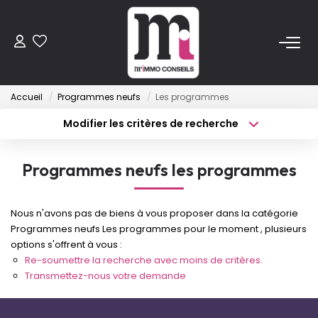
ACHETER
Accueil
Programmes neufs
Les programmes
Anciens
Modifier les critères de recherche
Programmes Neufs
Type de transaction
Localisation
Acheter
Localisation
Programmes neufs les programmes
Type de bien
VENDRE
Sélectionnez...
Surface min
Nous n'avons pas de biens à vous proposer dans la catégorie
Budget max
Plus de critères
LOUER
Programmes neufs Les programmes pour le moment , plusieurs
options s'offrent à vous :
Créer une alerte
Re-soumettre la recherche avec moins de critères.
ESTIMER
Transmettez-nous votre demande
FAIRE GÉRER