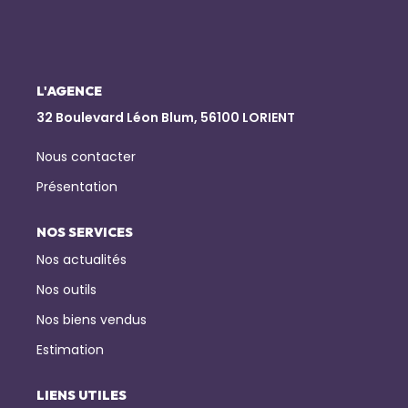
NOTRE AGENCE
Qui Sommes-Nous
L'AGENCE
Notre Équipe
32 Boulevard Léon Blum, 56100 LORIENT
Nous Rejoindre
Nous contacter
Nos Actualités
Présentation
NOS SERVICES
CONTACT
Nos actualités
Nos outils
Nos biens vendus
Estimation
LIENS UTILES