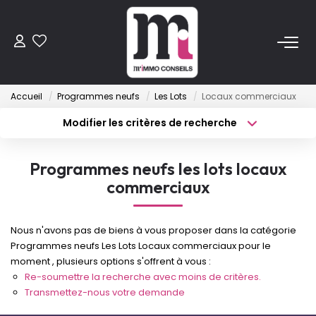
ACHETER
Accueil
Programmes neufs
Les Lots
Locaux commerciaux
Anciens
Modifier les critères de recherche
Programmes Neufs
Type de transaction
Localisation
Acheter
Localisation
Programmes neufs les lots locaux
Type de bien
VENDRE
Sélectionnez...
Surface min
commerciaux
Budget max
Plus de critères
LOUER
Nous n'avons pas de biens à vous proposer dans la catégorie
Programmes neufs Les Lots Locaux commerciaux pour le
Créer une alerte
ESTIMER
moment , plusieurs options s'offrent à vous :
Re-soumettre la recherche avec moins de critères.
Transmettez-nous votre demande
FAIRE GÉRER