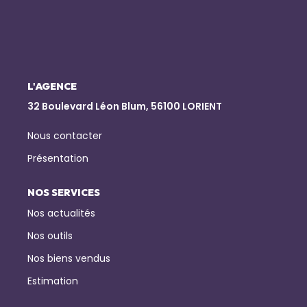
NOTRE AGENCE
Qui Sommes-Nous
Notre Équipe
L'AGENCE
32 Boulevard Léon Blum, 56100 LORIENT
Nous Rejoindre
Nos Actualités
Nous contacter
Présentation
CONTACT
NOS SERVICES
Nos actualités
Nos outils
Nos biens vendus
Estimation