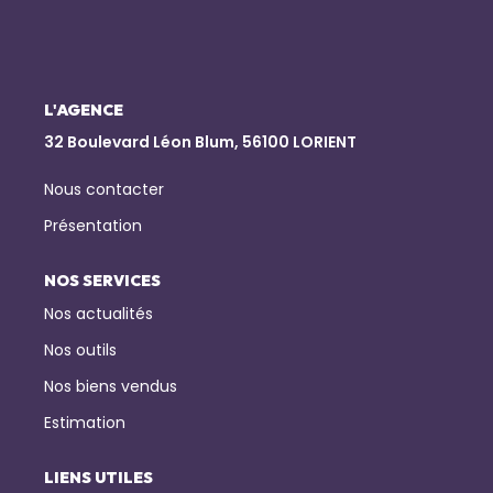
NOTRE AGENCE
Qui Sommes-Nous
L'AGENCE
Notre Équipe
32 Boulevard Léon Blum, 56100 LORIENT
Nous Rejoindre
Nous contacter
Nos Actualités
Présentation
NOS SERVICES
CONTACT
Nos actualités
Nos outils
Nos biens vendus
Estimation
LIENS UTILES