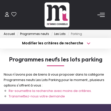
ACHETER
Accueil
Programmes neufs
Les Lots
Parking
Anciens
Modifier les critères de recherche
Programmes Neufs
Type de transaction
Localisation
Acheter
Localisation
Programmes neufs les lots parking
Type de bien
VENDRE
Sélectionnez...
Surface min
Nous n'avons pas de biens à vous proposer dans la catégorie
Budget max
Plus de critères
LOUER
Programmes neufs Les Lots Parking pour le moment , plusieurs
options s'offrent à vous :
Créer une alerte
Re-soumettre la recherche avec moins de critères.
ESTIMER
Transmettez-nous votre demande
FAIRE GÉRER