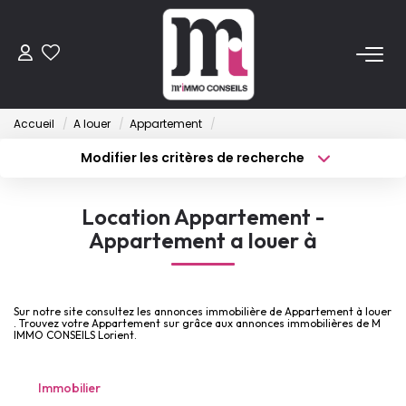
ACHETER
Accueil
A louer
Appartement
Anciens
Modifier les critères de recherche
Programmes Neufs
Type de transaction
Localisation
Acheter
Localisation
Location Appartement -
Type de bien
VENDRE
Sélectionnez...
Surface min
Appartement a louer à
Budget max
Plus de critères
LOUER
Sur notre site consultez les annonces immobilière de Appartement à louer
Créer une alerte
. Trouvez votre Appartement sur grâce aux annonces immobilières de M
ESTIMER
IMMO CONSEILS Lorient.
Immobilier
FAIRE GÉRER